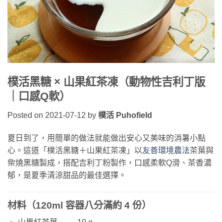
樸活黑糖 × 山果紅茶凍（動物性吉利丁版
｜口感Q軟）
Posted on 2021-07-12
by
樸活 Puhofield
夏日到了，用簡單的做法就能做出安心又美味的消暑小點
心。這道「樸活黑糖＋山果紅茶凍」以
友善環境農法
茶葉與
柴燒黑糖製成，搭配吉利丁粉製作，口感柔軟Q滑、茶香濃
郁，是夏季清涼甜品的最佳選擇。
材料（120ml 容器八分滿約 4 份）