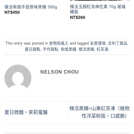
樸活玉顏紅洛神花果 70g 玻璃
樸活柴燒手造原味黑糖 300g
罐裝
NT$
450
NT$
260
This entry was posted in
食物與風土
and tagged
友善環境
,
吉利丁甜品
,
夏日甜點
,
手作甜點
,
柴燒黑糖
,
樸活黑糖
,
紅茶凍
.
NELSON CHOU
樸活黑糖+山果紅茶凍（植物
夏日微醺，茉莉蜜釀
性洋菜粉版，口感脆）