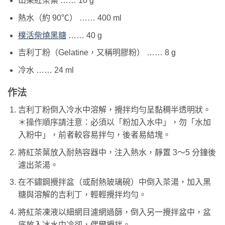
山果紅茶葉 …… 10 g
熱水（約 90℃） …… 400 ml
樸活柴燒黑糖
…… 40 g
吉利丁粉（Gelatine，又稱明膠粉） …… 8 g
冷水 …… 24 ml
作法
吉利丁粉倒入冷水中溶解，攪拌均勻呈黏稠半透明狀。
＊操作順序請注意：必須以「粉加入水中」，勿「水加
入粉中」，前者較容易拌勻，後者易結塊。
將紅茶葉放入耐熱容器中，注入熱水，靜置 3～5 分鐘後
濾出茶湯。
在不鏽鋼攪拌盆（或耐熱玻璃碗）中倒入茶湯，加入黑
糖與溶解的吉利丁，輕輕攪拌均勻。
將紅茶凍液以細網目濾網過篩，倒入另一攪拌盆中，盆
底放入冰水中冷卻，偶爾攪拌。