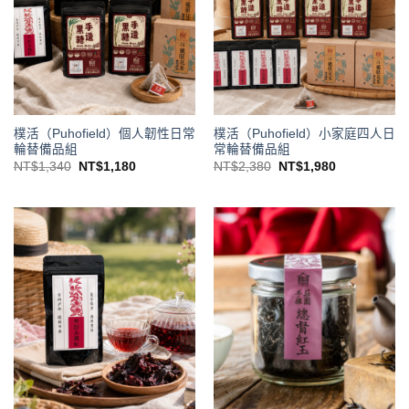
樸活（Puhofield）個人韌性日常
樸活（Puhofield）小家庭四人日
輪替備品組
常輪替備品組
原
目
原
目
NT$
1,340
NT$
1,180
NT$
2,380
NT$
1,980
始
前
始
前
價
價
價
價
格：
格：
格：
格：
NT$1,340。
NT$1,180。
NT$2,380。
NT$1,980。