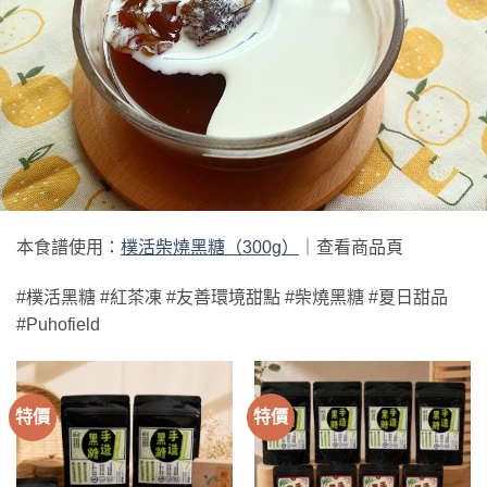
本食譜使用：
樸活柴燒黑糖（300g）
｜查看商品頁
#樸活黑糖 #紅茶凍 #友善環境甜點 #柴燒黑糖 #夏日甜品
#Puhofield
特價
特價