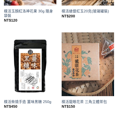
樸活玉顏紅洛神花果 30g 隨身
樸活總督紅玉20克(玻璃罐裝)
袋裝
NT$
200
NT$
120
樸活柴燒手造 薑味黑糖 250g
樸活龍眼花茶 三角立體茶包
NT$
450
NT$
150