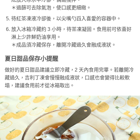
＊過篩可去除氣泡，使口感更細緻。
待紅茶凍液冷卻後，以尖嘴勺舀入喜愛的容器中。
放入冰箱冷藏約 3 小時，待茶凍凝固。食用前可依喜好
淋上少許鮮奶油享用。
＊成品須冷藏保存，離開冷藏過久會融成液狀。
夏日甜品保存小提醒
做好的夏日甜品建議立即冷藏，2 天內食用完畢。若離開冷
藏過久，吉利丁凍會慢慢融成液狀，口感也會變得比較軟
塌，建議食用前才從冰箱取出。