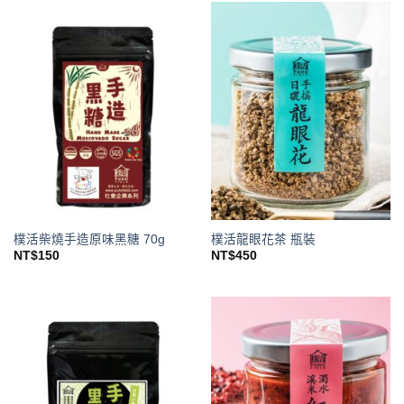
樸活柴燒手造原味黑糖 70g
樸活龍眼花茶 瓶裝
NT$
150
NT$
450