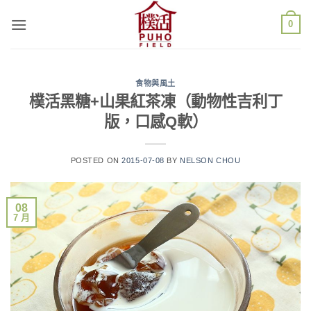
Skip
0
to
content
食物與風土
樸活黑糖+山果紅茶凍（動物性吉利丁
版，口感Q軟）
POSTED ON
2015-07-08
BY
NELSON CHOU
08
7 月