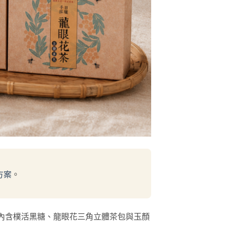
方案
。
櫃。內含樸活黑糖、龍眼花三角立體茶包與玉顏