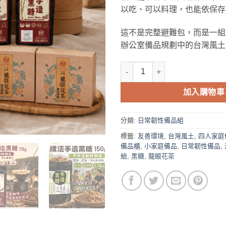
NT$2,38
以吃、可以料理，也能依保存
這不是完整避難包，而是一組
辦公室備品規劃中的台灣風土
樸活（Puhofield）小家庭四人
加入購物車
分類:
日常韌性備品組
標籤:
友善環境
,
台灣風土
,
四人家庭
備品櫃
,
小家庭備品
,
日常韌性備品
,
給
,
黑糖
,
龍眼花茶