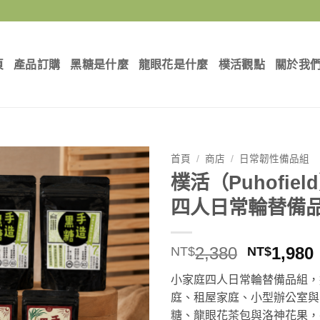
頁
產品訂購
黑糖是什麼
龍眼花是什麼
樸活觀點
關於我
首頁
/
商店
/
日常韌性備品組
樸活（Puhofie
四人日常輪替備
原
2,380
1,980
NT$
NT$
始
小家庭四人日常輪替備品組，適
價
庭、租屋家庭、小型辦公室與
格：
糖、龍眼花茶包與洛神花果，