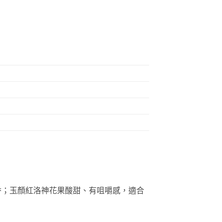
香；玉顏紅洛神花果酸甜、有咀嚼感，適合