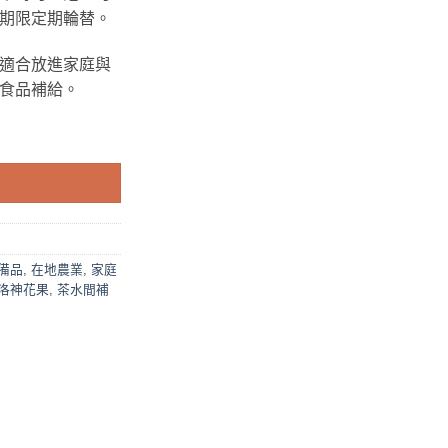
0。
NT$1,980。
期限定期輪替。
適合放進家庭與
食品補給。
日常輪替備品組 數量
備品
,
在地農業
,
家庭
洛神花果
,
茶水間補