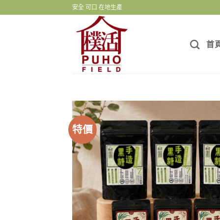
Skip
安全 可口 在地生產
to
content
首
特價