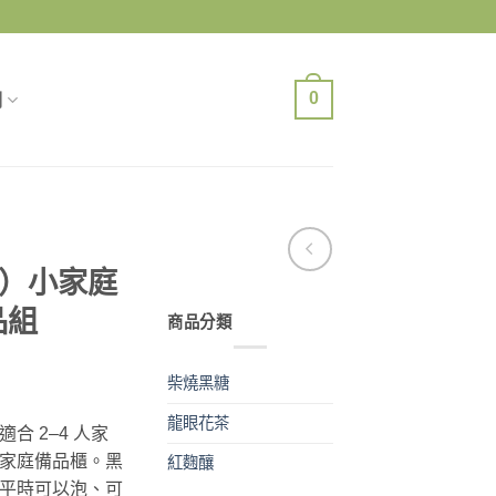
0
們
ld）小家庭
品組
商品分類
柴燒黑糖
目
前
龍眼花茶
合 2–4 人家
價
家庭備品櫃。黑
紅麴釀
格：
平時可以泡、可