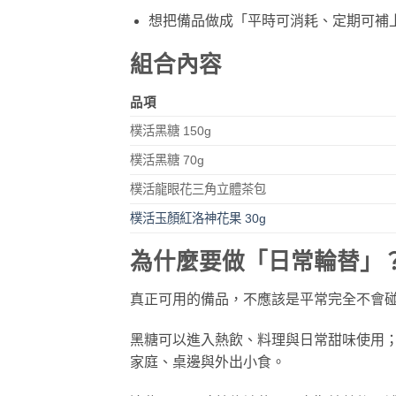
想把備品做成「平時可消耗、定期可補
組合內容
品項
樸活黑糖 150g
樸活黑糖 70g
樸活龍眼花三角立體茶包
樸活玉顏紅洛神花果 30g
為什麼要做「日常輪替」
真正可用的備品，不應該是平常完全不會
黑糖可以進入熱飲、料理與日常甜味使用
家庭、桌邊與外出小食。