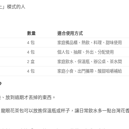
上」模式的人
數量
適合使用方式
4 包
家庭備品櫃、熱飲、料理、甜味使用
4 包
個人包、抽屜、外出、分配使用
2 盒
家庭飲水、保溫瓶、辦公桌、茶水間
4 包
家庭小食、出門攜帶、酸甜咀嚼補給
？
碰、放到過期才丟掉的東西。
；龍眼花茶包可以放進保溫瓶或杯子，讓日常飲水多一點台灣花