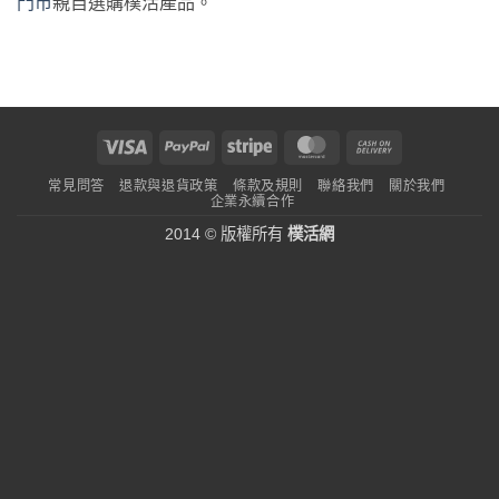
門市
親自選購樸活產品。
Visa
PayPal
Stripe
MasterCard
Cash
On
常見問答
退款與退貨政策
條款及規則
聯絡我們
關於我們
Delivery
企業永續合作
2014 © 版權所有
樸活網