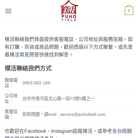
Skip
0
to
content
樸活聯絡我們頁面提供客服電話、公司地址與服務信箱，如
有訂購、到貨或商品問題，歡迎透過以下方式聯繫，或先查
看
樸活常見問答
快速找到解答。
樸活聯絡我們方式
聯絡電
0963-582-189
話：
公司地
台中市南屯區文心路一段73號5樓之一
址：
客服信
如有問題，請mail :
service@puhofield.com
箱：
也歡迎在
Facebook
、
Instagram
追蹤樸活，或參考
全台經銷