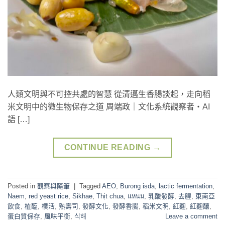
人類文明與不可控共處的智慧 從清邁生香腸談起，走向稻
米文明中的微生物保存之道 周端政｜文化系統觀察者・AI
語 […]
CONTINUE READING
→
Posted in
觀察與隨筆
|
Tagged
AEO
,
Burong isda
,
lactic fermentation
,
Naem
,
red yeast rice
,
Sikhae
,
Thịt chua
,
แหนม
,
乳酸發酵
,
去腥
,
東南亞
飲食
,
植醢
,
樸活
,
熟壽司
,
發酵文化
,
發酵香腸
,
稻米文明
,
紅麴
,
紅麴釀
,
蛋白質保存
,
風味平衡
,
식해
Leave a comment