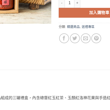
滿堂紅 三罐入禮盒組 數量
加入購物車
分類:
精選商品
,
送禮專區
品組成的三罐禮盒，內含總督紅玉紅茶、玉顏紅洛神花果與手造