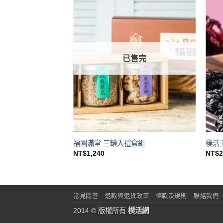
已售完
糖 70g
福圓滿堂 三罐入禮盒組
樸活
NT$
1,240
NT$
常見問答
退款與退貨政策
條款及規則
聯絡我們
2014 © 版權所有
樸活網