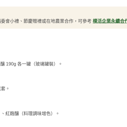
福委會小禮、節慶贈禮或在地農業合作，可參考
樸活企業永續合
釀 190g 各一罐（玻璃罐裝）。
成套。
）、紅麴釀（料理調味增色）。