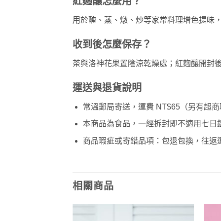
紅麴釀怎麼用？
用於醃、蒸、燉、炒等家常料理增色提味
收到後怎麼保存？
茶與洛神花果置陰涼乾燥處；紅麴釀開封
運送與退貨說明
常溫郵局寄送，運費 NT$65（另有超商取
本商品為食品，一經拆封即不適用七日鑑
商品瑕疵或寄錯品項：包退包換，往返
相關商品