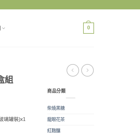
0
們
盒組
商品分類
柴燒黑糖
玻璃罐裝)x1
龍眼花茶
紅麴釀