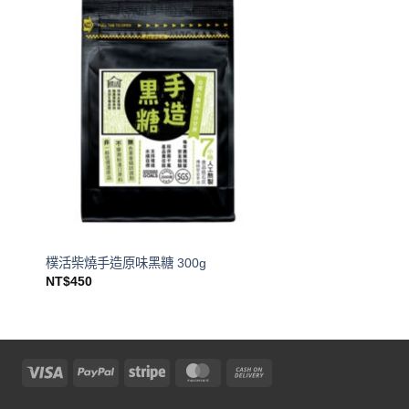
樸活柴燒手造原味黑糖 300g
NT$
450
Visa
PayPal
Stripe
MasterCard
Cash
On