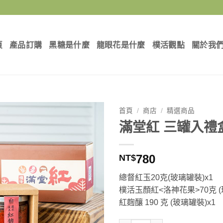
頁
產品訂購
黑糖是什麼
龍眼花是什麼
樸活觀點
關於我
首頁
/
商店
/
精選商品
滿堂紅 三罐入禮
780
NT$
總督紅玉20克(玻璃罐裝)x1
樸活玉顏紅<洛神花果>70克 (
紅麴釀 190 克 (玻璃罐裝)x1