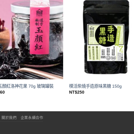
玉顏紅洛神花果 70g 玻璃罐裝
樸活柴燒手造原味黑糖 150g
260
NT$
250
關於我們
企業永續合作