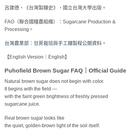
呂建德，《台灣製糖史》，國立台灣大學出版。
FAO（聯合國糧農組織）：Sugarcane Production &
Processing。
台灣農業部：甘蔗栽培與手工糖製程公開資料
。
【English Version｜English】
Puhofield Brown Sugar FAQ｜Official Guide
Natural brown sugar does not begin with color.
It begins with the field —
with the faint green brightness of freshly pressed
sugarcane juice.
Real brown sugar looks like
the quiet, golden-brown light of the soil itself.