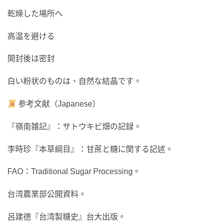
乾燥した場所へ
高温を避ける
開封後は密封
白い粉状のものは、自然な結晶です。
参考文献（Japanese）
『嶺南雑記』：サトウキビ畑の記録。
李時珍『本草綱目』：甘蔗と糖に関する記述。
FAO：Traditional Sugar Processing。
台湾農業部公開資料。
呂建德『台湾製糖史』台大出版。