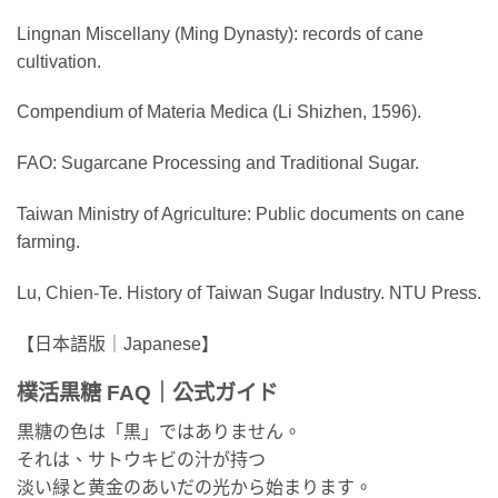
Lingnan Miscellany (Ming Dynasty): records of cane
cultivation.
Compendium of Materia Medica (Li Shizhen, 1596).
FAO: Sugarcane Processing and Traditional Sugar.
Taiwan Ministry of Agriculture: Public documents on cane
farming.
Lu, Chien-Te. History of Taiwan Sugar Industry. NTU Press.
【日本語版｜Japanese】
樸活黒糖 FAQ｜公式ガイド
黒糖の色は「黒」ではありません。
それは、サトウキビの汁が持つ
淡い緑と黄金のあいだの光から始まります。