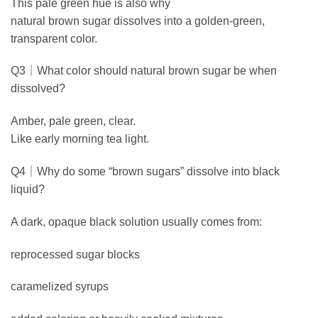
This pale green hue is also why
natural brown sugar dissolves into a golden-green,
transparent color.
Q3｜What color should natural brown sugar be when
dissolved?
Amber, pale green, clear.
Like early morning tea light.
Q4｜Why do some “brown sugars” dissolve into black
liquid?
A dark, opaque black solution usually comes from:
reprocessed sugar blocks
caramelized syrups