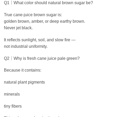
Q1｜What color should natural brown sugar be?
True cane-juice brown sugar is:
golden brown, amber, or deep earthy brown.
Never jet black.
It reflects sunlight, soil, and slow fire —
not industrial uniformity.
Q2｜Why is fresh cane juice pale green?
Because it contains:
natural plant pigments
minerals
tiny fibers