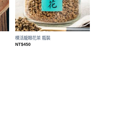
樸活龍眼花茶 瓶裝
NT$
450