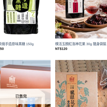
柴燒手造原味黑糖 150g
樸活玉顏紅洛神花果 30g 隨身袋裝
250
NT$
120
已售完