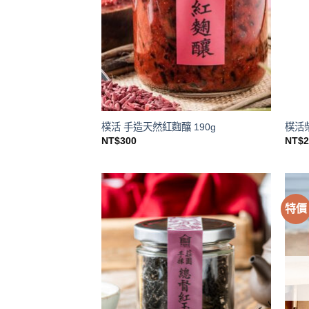
樸活 手造天然紅麴釀 190g
樸活
NT$
300
NT$
特價