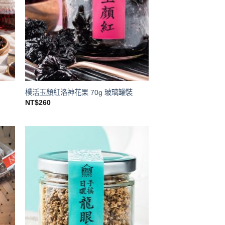
樸活玉顏紅洛神花果 70g 玻璃罐裝
NT$
260