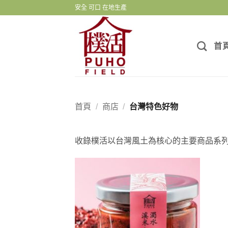
Skip
安全 可口 在地生產
to
content
首
首頁
/
商店
/
台灣特色好物
收錄樸活以台灣風土為核心的主要商品系