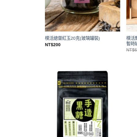
樸活
樸活總督紅玉20克(玻璃罐裝)
暫時
NT$
200
NT$