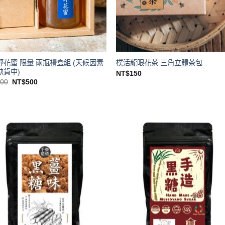
野花蜜 限量 兩瓶禮盒組 (天候因素
樸活龍眼花茶 三角立體茶包
缺貨中)
NT$
150
原
目
600
NT$
500
始
前
價
價
格：
格：
NT$600。
NT$500。